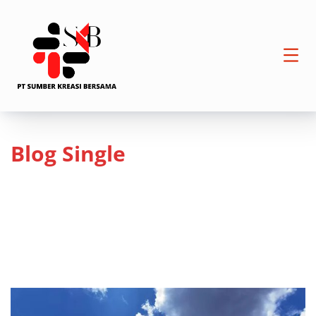
Blog Single
HOME
BLOG
PT. SUMBER KREASI BERSAMA MENGUCAPKAN SELAMAT
MENJALANKAN IBADAH PUASA 1444 H